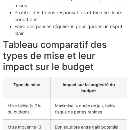
mises
Profiter des bonus responsables et bien lire leurs
conditions
Faire des pauses régulières pour garder un esprit
clair
Tableau comparatif des
types de mise et leur
impact sur le budget
Type de mise
Impact sur la longévité du
budget
Mise faible (≤ 2%
Maximise la durée de jeu, faible
du budget)
risque de pertes rapides
Mise moyenne (3-
Bon équilibre entre gain potentiel