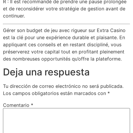
R : Il est recommandé de prendre une pause prolongée
et de reconsidérer votre stratégie de gestion avant de
continuer.
Gérer son budget de jeu avec rigueur sur Extra Casino
est la clé pour une expérience durable et plaisante. En
appliquant ces conseils et en restant discipliné, vous
préserverez votre capital tout en profitant pleinement
des nombreuses opportunités qu’offre la plateforme.
Deja una respuesta
Tu dirección de correo electrónico no será publicada.
Los campos obligatorios están marcados con
*
Comentario
*