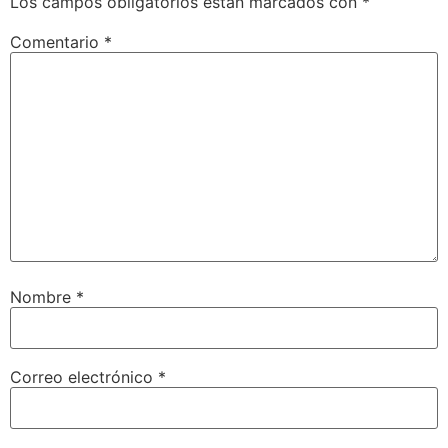
Los campos obligatorios están marcados con
*
Comentario
*
Nombre
*
Correo electrónico
*