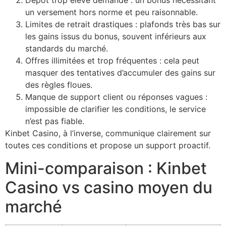
Dépôt trop élevé demandé : un bonus nécessitant
un versement hors norme et peu raisonnable.
Limites de retrait drastiques : plafonds très bas sur
les gains issus du bonus, souvent inférieurs aux
standards du marché.
Offres illimitées et trop fréquentes : cela peut
masquer des tentatives d’accumuler des gains sur
des règles floues.
Manque de support client ou réponses vagues :
impossible de clarifier les conditions, le service
n’est pas fiable.
Kinbet Casino, à l’inverse, communique clairement sur
toutes ces conditions et propose un support proactif.
Mini-comparaison : Kinbet
Casino vs casino moyen du
marché