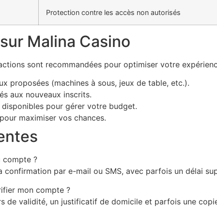
Protection contre les accès non autorisés
 sur Malina Casino
 actions sont recommandées pour optimiser votre expérienc
eux proposées (machines à sous, jeux de table, etc.).
és aux nouveaux inscrits.
t disponibles pour gérer votre budget.
 pour maximiser vos chances.
entes
u compte ?
la confirmation par e-mail ou SMS, avec parfois un délai supp
rifier mon compte ?
s de validité, un justificatif de domicile et parfois une co