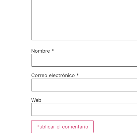
Nombre
*
Correo electrónico
*
Web