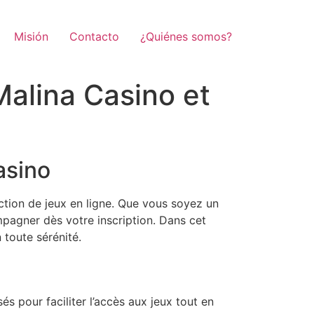
Misión
Contacto
¿Quiénes somos?
Malina Casino et
asino
ction de jeux en ligne. Que vous soyez un
mpagner dès votre inscription. Dans cet
 toute sérénité.
és pour faciliter l’accès aux jeux tout en