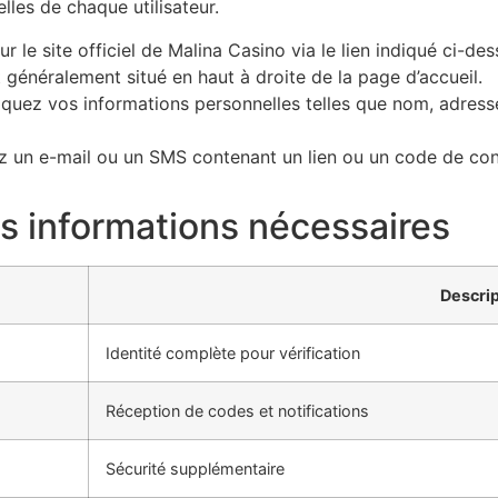
lles de chaque utilisateur.
 le site officiel de Malina Casino via le lien indiqué ci-des
 généralement situé en haut à droite de la page d’accueil.
iquez vos informations personnelles telles que nom, adres
z un e-mail ou un SMS contenant un lien ou un code de confi
es informations nécessaires
Descrip
Identité complète pour vérification
Réception de codes et notifications
Sécurité supplémentaire