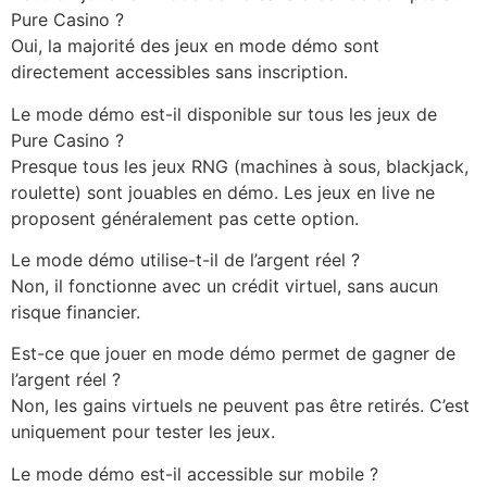
Pure Casino ?
Oui, la majorité des jeux en mode démo sont
directement accessibles sans inscription.
Le mode démo est-il disponible sur tous les jeux de
Pure Casino ?
Presque tous les jeux RNG (machines à sous, blackjack,
roulette) sont jouables en démo. Les jeux en live ne
proposent généralement pas cette option.
Le mode démo utilise-t-il de l’argent réel ?
Non, il fonctionne avec un crédit virtuel, sans aucun
risque financier.
Est-ce que jouer en mode démo permet de gagner de
l’argent réel ?
Non, les gains virtuels ne peuvent pas être retirés. C’est
uniquement pour tester les jeux.
Le mode démo est-il accessible sur mobile ?