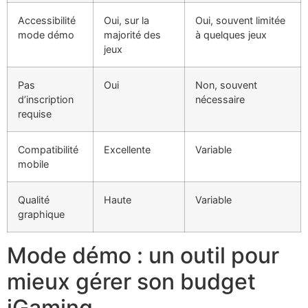
Accessibilité
Oui, sur la
Oui, souvent limitée
mode démo
majorité des
à quelques jeux
jeux
Pas
Oui
Non, souvent
d’inscription
nécessaire
requise
Compatibilité
Excellente
Variable
mobile
Qualité
Haute
Variable
graphique
Mode démo : un outil pour
mieux gérer son budget
iGaming