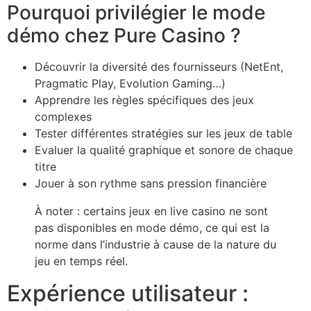
Pourquoi privilégier le mode
démo chez Pure Casino ?
Découvrir la diversité des fournisseurs (NetEnt,
Pragmatic Play, Evolution Gaming…)
Apprendre les règles spécifiques des jeux
complexes
Tester différentes stratégies sur les jeux de table
Evaluer la qualité graphique et sonore de chaque
titre
Jouer à son rythme sans pression financière
À noter : certains jeux en live casino ne sont
pas disponibles en mode démo, ce qui est la
norme dans l’industrie à cause de la nature du
jeu en temps réel.
Expérience utilisateur :