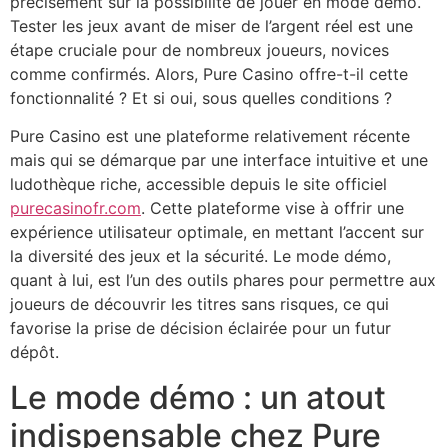
précisément sur la possibilité de jouer en mode démo.
Tester les jeux avant de miser de l’argent réel est une
étape cruciale pour de nombreux joueurs, novices
comme confirmés. Alors, Pure Casino offre-t-il cette
fonctionnalité ? Et si oui, sous quelles conditions ?
Pure Casino est une plateforme relativement récente
mais qui se démarque par une interface intuitive et une
ludothèque riche, accessible depuis le site officiel
purecasinofr.com
. Cette plateforme vise à offrir une
expérience utilisateur optimale, en mettant l’accent sur
la diversité des jeux et la sécurité. Le mode démo,
quant à lui, est l’un des outils phares pour permettre aux
joueurs de découvrir les titres sans risques, ce qui
favorise la prise de décision éclairée pour un futur
dépôt.
Le mode démo : un atout
indispensable chez Pure