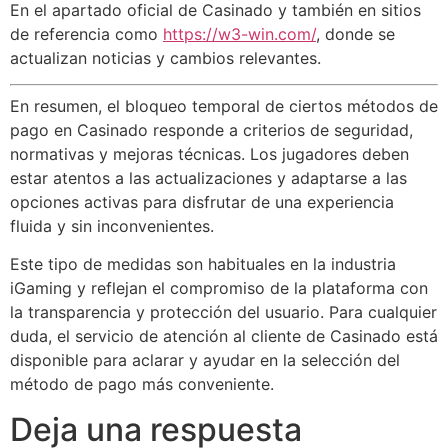
En el apartado oficial de Casinado y también en sitios
de referencia como
https://w3-win.com/
, donde se
actualizan noticias y cambios relevantes.
En resumen, el bloqueo temporal de ciertos métodos de
pago en Casinado responde a criterios de seguridad,
normativas y mejoras técnicas. Los jugadores deben
estar atentos a las actualizaciones y adaptarse a las
opciones activas para disfrutar de una experiencia
fluida y sin inconvenientes.
Este tipo de medidas son habituales en la industria
iGaming y reflejan el compromiso de la plataforma con
la transparencia y protección del usuario. Para cualquier
duda, el servicio de atención al cliente de Casinado está
disponible para aclarar y ayudar en la selección del
método de pago más conveniente.
Deja una respuesta