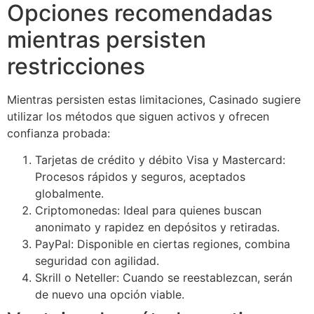
Opciones recomendadas
mientras persisten
restricciones
Mientras persisten estas limitaciones, Casinado sugiere
utilizar los métodos que siguen activos y ofrecen
confianza probada:
Tarjetas de crédito y débito Visa y Mastercard:
Procesos rápidos y seguros, aceptados
globalmente.
Criptomonedas: Ideal para quienes buscan
anonimato y rapidez en depósitos y retiradas.
PayPal: Disponible en ciertas regiones, combina
seguridad con agilidad.
Skrill o Neteller: Cuando se reestablezcan, serán
de nuevo una opción viable.