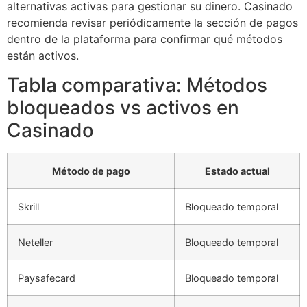
alternativas activas para gestionar su dinero. Casinado
recomienda revisar periódicamente la sección de pagos
dentro de la plataforma para confirmar qué métodos
están activos.
Tabla comparativa: Métodos
bloqueados vs activos en
Casinado
Método de pago
Estado actual
Skrill
Bloqueado temporal
Neteller
Bloqueado temporal
Paysafecard
Bloqueado temporal